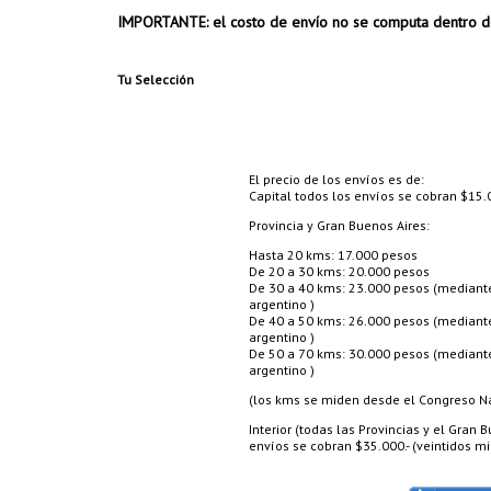
IMPORTANTE: el costo de envío no se computa dentro d
Tu Selección
El precio de los envíos es de:
Capital todos los envíos se cobran $15.0
Provincia y Gran Buenos Aires:
Hasta 20 kms: 17.000 pesos
De 20 a 30 kms: 20.000 pesos
De 30 a 40 kms: 23.000 pesos (mediante 
argentino )
De 40 a 50 kms: 26.000 pesos (mediante 
argentino )
De 50 a 70 kms: 30.000 pesos (mediante 
argentino )
(los kms se miden desde el Congreso Nac
Interior (todas las Provincias y el Gran
envíos se cobran $35.000.- (veintidos mil