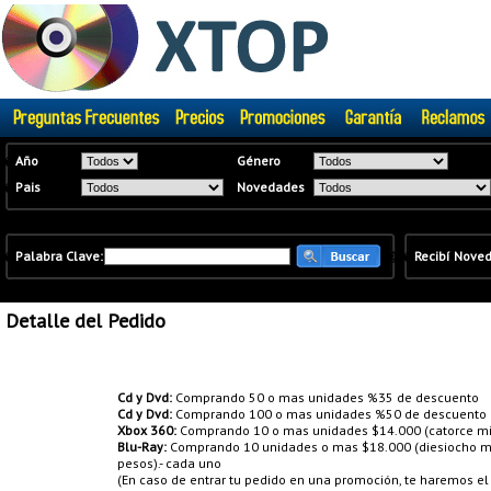
�
Año
Género
�
Pais
Novedades
�
Palabra Clave:
�
�
Recibí Nove
Detalle del Pedido
Promociones:
Cd y Dvd:
Comprando 50 o mas unidades %35 de descuento
Cd y Dvd:
Comprando 100 o mas unidades %50 de descuento
Xbox 360:
Comprando 10 o mas unidades $14.000 (catorce mil
Blu-Ray:
Comprando 10 unidades o mas $18.000 (diesiocho mil
pesos).- cada uno
(En caso de entrar tu pedido en una promoción, te haremos e