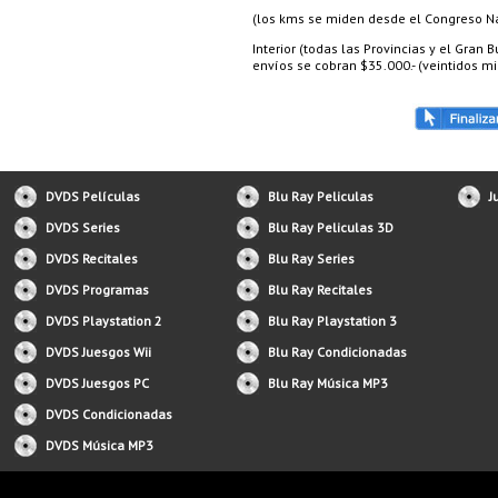
(los kms se miden desde el Congreso Nac
Interior (todas las Provincias y el Gran
envíos se cobran $35.000.- (veintidos mil
DVDS Películas
Blu Ray Peliculas
J
DVDS Series
Blu Ray Peliculas 3D
DVDS Recitales
Blu Ray Series
DVDS Programas
Blu Ray Recitales
DVDS Playstation 2
Blu Ray Playstation 3
DVDS Juesgos Wii
Blu Ray Condicionadas
DVDS Juesgos PC
Blu Ray Música MP3
DVDS Condicionadas
DVDS Música MP3