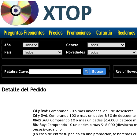
�
Año
Género
�
Pais
Novedades
�
Palabra Clave:
�
�
Recibí Nove
Detalle del Pedido
Promociones:
Cd y Dvd:
Comprando 50 o mas unidades %35 de descuento
Cd y Dvd:
Comprando 100 o mas unidades %50 de descuento
Xbox 360:
Comprando 10 o mas unidades $14.000 (catorce mil
Blu-Ray:
Comprando 10 unidades o mas $18.000 (diesiocho mil
pesos).- cada uno
(En caso de entrar tu pedido en una promoción, te haremos e