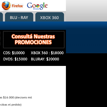
�
�
CDS: $10000
XBOX 360 : $18000
�
DVDS: $15000
BLURAY: $20000
 $16.000 (dieciseis mil
cibas el pedido)