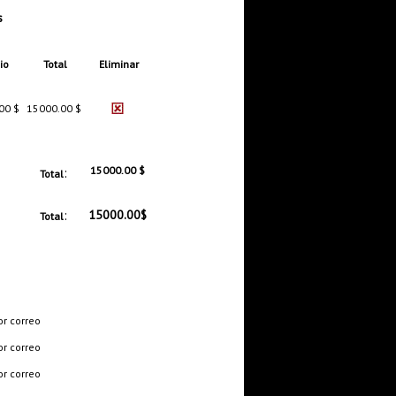
s
io
Total
Eliminar
00 $
15000.00 $
:
15000.00 $
Total
:
15000.00$
Total
or correo
or correo
or correo