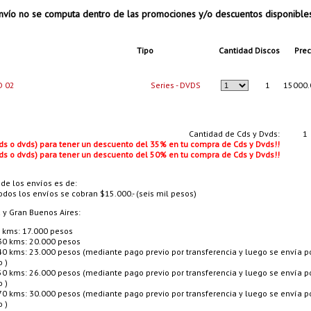
vío no se computa dentro de las promociones y/o descuentos disponible
Tipo
Cantidad
Discos
Prec
D 02
Series - DVDS
1
15000.
Cantidad de Cds y Dvds:
1
cds o dvds) para tener un descuento del 35% en tu compra de Cds y Dvds!!
cds o dvds) para tener un descuento del 50% en tu compra de Cds y Dvds!!
 de los envíos es de:
odos los envíos se cobran $15.000.- (seis mil pesos)
a y Gran Buenos Aires:
 kms: 17.000 pesos
30 kms: 20.000 pesos
40 kms: 23.000 pesos (mediante pago previo por transferencia y luego se envía p
o )
50 kms: 26.000 pesos (mediante pago previo por transferencia y luego se envía p
o )
70 kms: 30.000 pesos (mediante pago previo por transferencia y luego se envía p
o )