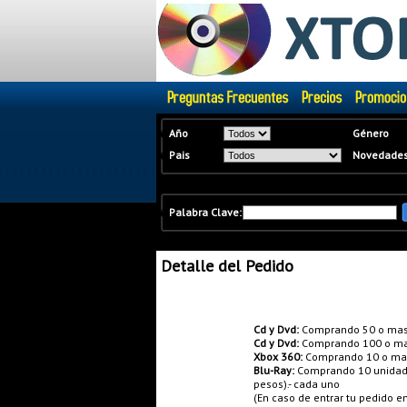
�
Año
Género
�
Pais
Novedade
�
Palabra Clave:
Detalle del Pedido
Promociones:
Cd y Dvd:
Comprando 50 o mas
Cd y Dvd:
Comprando 100 o ma
Xbox 360:
Comprando 10 o mas 
Blu-Ray:
Comprando 10 unidades
pesos).- cada uno
(En caso de entrar tu pedido 