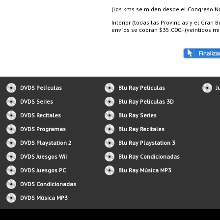
(los kms se miden desde el Congreso Nac
Interior (todas las Provincias y el Gran
envíos se cobran $35.000.- (veintidos mil
DVDS Películas
Blu Ray Peliculas
J
DVDS Series
Blu Ray Peliculas 3D
DVDS Recitales
Blu Ray Series
DVDS Programas
Blu Ray Recitales
DVDS Playstation 2
Blu Ray Playstation 3
DVDS Juesgos Wii
Blu Ray Condicionadas
DVDS Juesgos PC
Blu Ray Música MP3
DVDS Condicionadas
DVDS Música MP3