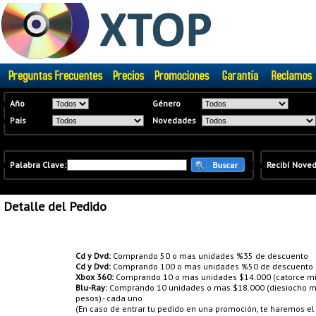
�
Año
Género
�
Pais
Novedades
�
Palabra Clave:
�
�
Recibí Nove
Detalle del Pedido
Promociones:
Cd y Dvd:
Comprando 50 o mas unidades %35 de descuento
Cd y Dvd:
Comprando 100 o mas unidades %50 de descuento
Xbox 360:
Comprando 10 o mas unidades $14.000 (catorce mil
Blu-Ray:
Comprando 10 unidades o mas $18.000 (diesiocho mil
pesos).- cada uno
(En caso de entrar tu pedido en una promoción, te haremos e