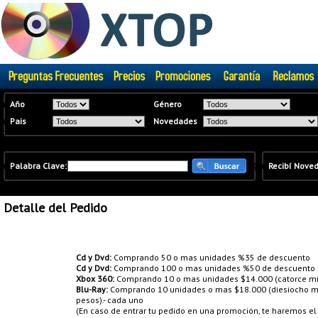
�
Año
Género
�
Pais
Novedades
�
Palabra Clave:
�
�
Recibí Nove
Detalle del Pedido
Promociones:
Cd y Dvd:
Comprando 50 o mas unidades %35 de descuento
Cd y Dvd:
Comprando 100 o mas unidades %50 de descuento
Xbox 360:
Comprando 10 o mas unidades $14.000 (catorce mil
Blu-Ray:
Comprando 10 unidades o mas $18.000 (diesiocho mil
pesos).- cada uno
(En caso de entrar tu pedido en una promoción, te haremos e