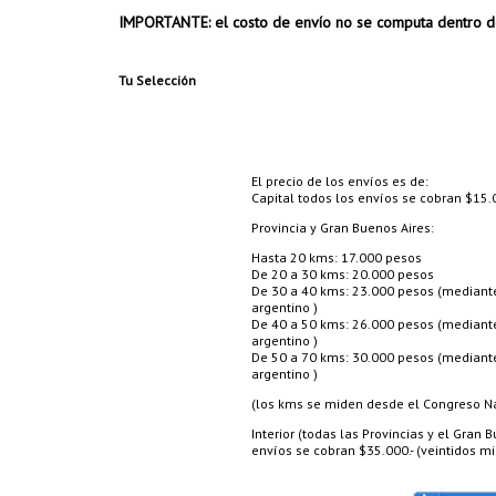
IMPORTANTE: el costo de envío no se computa dentro d
Tu Selección
El precio de los envíos es de:
Capital todos los envíos se cobran $15.0
Provincia y Gran Buenos Aires:
Hasta 20 kms: 17.000 pesos
De 20 a 30 kms: 20.000 pesos
De 30 a 40 kms: 23.000 pesos (mediante 
argentino )
De 40 a 50 kms: 26.000 pesos (mediante 
argentino )
De 50 a 70 kms: 30.000 pesos (mediante 
argentino )
(los kms se miden desde el Congreso Nac
Interior (todas las Provincias y el Gran
envíos se cobran $35.000.- (veintidos mil