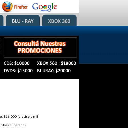
�
�
CDS: $10000
XBOX 360 : $18000
�
DVDS: $15000
BLURAY: $20000
 $16.000 (dieciseis mil
cibas el pedido)