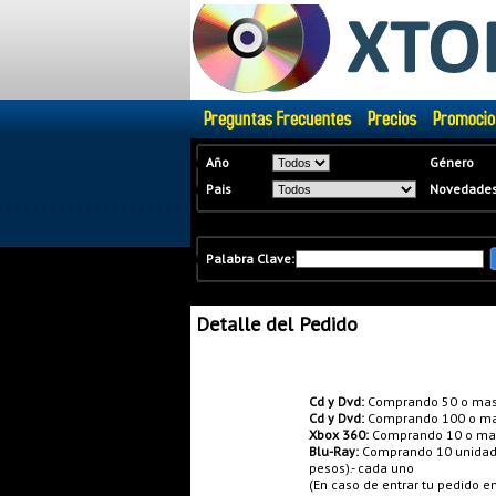
�
Año
Género
�
Pais
Novedade
�
Palabra Clave:
Detalle del Pedido
Promociones:
Cd y Dvd:
Comprando 50 o mas
Cd y Dvd:
Comprando 100 o ma
Xbox 360:
Comprando 10 o mas 
Blu-Ray:
Comprando 10 unidades
pesos).- cada uno
(En caso de entrar tu pedido 