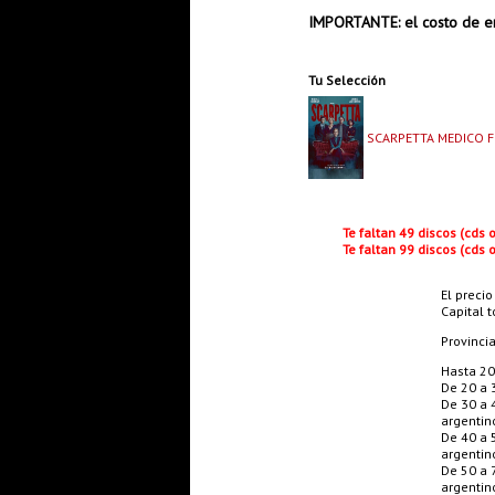
IMPORTANTE: el costo de en
Tu Selección
SCARPETTA MEDICO F
Te faltan 49 discos (cds
Te faltan 99 discos (cds
El precio
Capital t
Provinci
Hasta 20
De 20 a 
De 30 a 
argentin
De 40 a 
argentin
De 50 a 
argentin