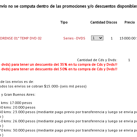
vío no se computa dentro de las promociones y/o descuentos disponible
Tipo
Cantidad
Discos
Precio
ORENSE 01* TEMP DVD 02
Series - DVDS
1
15000.00 
Cantidad de Cds y Dvds:
1
 o dvds) para tener un descuento del 35% en tu compra de Cds y Dvds!!
 o dvds) para tener un descuento del 50% en tu compra de Cds y Dvds!!
 de los envíos es de:
odos los envíos se cobran $15.000.- (seis mil pesos)
a y Gran Buenos Aires:
 kms: 17.000 pesos
30 kms: 20.000 pesos
40 kms: 23.000 pesos (mediante pago previo por transferencia y luego se envía p
o )
50 kms: 26.000 pesos (mediante pago previo por transferencia y luego se envía p
o )
70 kms: 30.000 pesos (mediante pago previo por transferencia y luego se envía p
o )