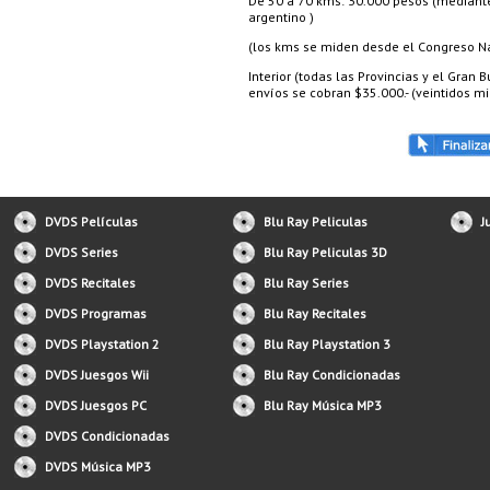
De 50 a 70 kms: 30.000 pesos (mediante 
argentino )
(los kms se miden desde el Congreso Nac
Interior (todas las Provincias y el Gran
envíos se cobran $35.000.- (veintidos mil
DVDS Películas
Blu Ray Peliculas
J
DVDS Series
Blu Ray Peliculas 3D
DVDS Recitales
Blu Ray Series
DVDS Programas
Blu Ray Recitales
DVDS Playstation 2
Blu Ray Playstation 3
DVDS Juesgos Wii
Blu Ray Condicionadas
DVDS Juesgos PC
Blu Ray Música MP3
DVDS Condicionadas
DVDS Música MP3