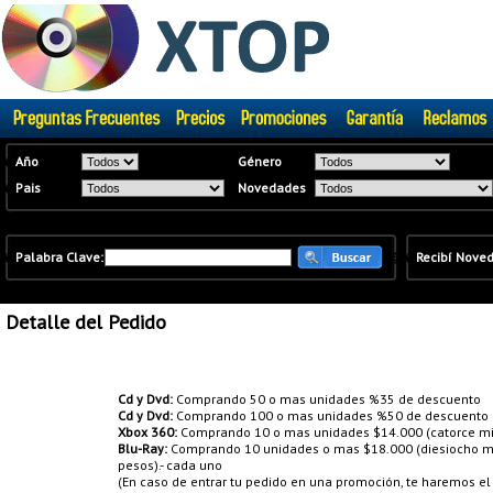
�
Año
Género
�
Pais
Novedades
�
Palabra Clave:
�
�
Recibí Nove
Detalle del Pedido
Promociones:
Cd y Dvd:
Comprando 50 o mas unidades %35 de descuento
Cd y Dvd:
Comprando 100 o mas unidades %50 de descuento
Xbox 360:
Comprando 10 o mas unidades $14.000 (catorce mil
Blu-Ray:
Comprando 10 unidades o mas $18.000 (diesiocho mil
pesos).- cada uno
(En caso de entrar tu pedido en una promoción, te haremos e