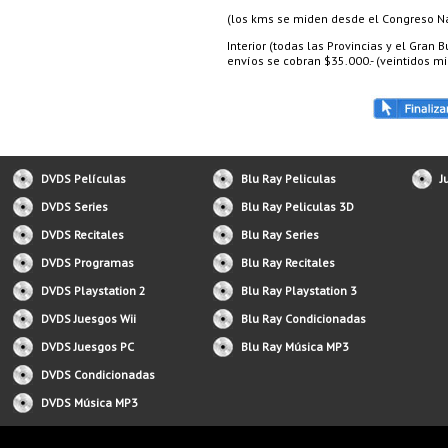
(los kms se miden desde el Congreso Nac
Interior (todas las Provincias y el Gran
envíos se cobran $35.000.- (veintidos mil
DVDS Películas
Blu Ray Peliculas
J
DVDS Series
Blu Ray Peliculas 3D
DVDS Recitales
Blu Ray Series
DVDS Programas
Blu Ray Recitales
DVDS Playstation 2
Blu Ray Playstation 3
DVDS Juesgos Wii
Blu Ray Condicionadas
DVDS Juesgos PC
Blu Ray Música MP3
DVDS Condicionadas
DVDS Música MP3