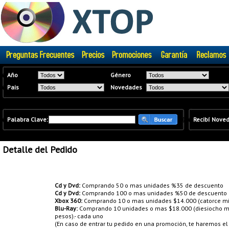
�
Año
Género
�
Pais
Novedades
�
Palabra Clave:
�
�
Recibí Nove
Detalle del Pedido
Promociones:
Cd y Dvd:
Comprando 50 o mas unidades %35 de descuento
Cd y Dvd:
Comprando 100 o mas unidades %50 de descuento
Xbox 360:
Comprando 10 o mas unidades $14.000 (catorce mil
Blu-Ray:
Comprando 10 unidades o mas $18.000 (diesiocho mil
pesos).- cada uno
(En caso de entrar tu pedido en una promoción, te haremos e