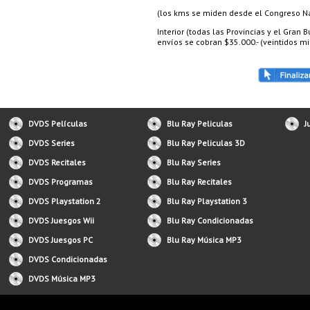
(los kms se miden desde el Congreso Nac
Interior (todas las Provincias y el Gran
envíos se cobran $35.000.- (veintidos mil
DVDS Películas
Blu Ray Peliculas
J
DVDS Series
Blu Ray Peliculas 3D
DVDS Recitales
Blu Ray Series
DVDS Programas
Blu Ray Recitales
DVDS Playstation 2
Blu Ray Playstation 3
DVDS Juesgos Wii
Blu Ray Condicionadas
DVDS Juesgos PC
Blu Ray Música MP3
DVDS Condicionadas
DVDS Música MP3