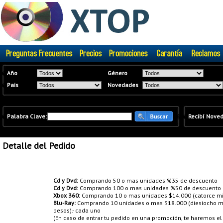
�
Año
Género
�
Pais
Novedades
�
Palabra Clave:
�
�
Recibí Nove
Detalle del Pedido
Promociones:
Cd y Dvd:
Comprando 50 o mas unidades %35 de descuento
Cd y Dvd:
Comprando 100 o mas unidades %50 de descuento
Xbox 360:
Comprando 10 o mas unidades $14.000 (catorce mil
Blu-Ray:
Comprando 10 unidades o mas $18.000 (diesiocho mil
pesos).- cada uno
(En caso de entrar tu pedido en una promoción, te haremos e