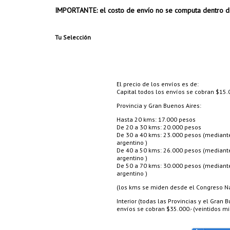
IMPORTANTE: el costo de envío no se computa dentro d
Tu Selección
El precio de los envíos es de:
Capital todos los envíos se cobran $15.0
Provincia y Gran Buenos Aires:
Hasta 20 kms: 17.000 pesos
De 20 a 30 kms: 20.000 pesos
De 30 a 40 kms: 23.000 pesos (mediante 
argentino )
De 40 a 50 kms: 26.000 pesos (mediante 
argentino )
De 50 a 70 kms: 30.000 pesos (mediante 
argentino )
(los kms se miden desde el Congreso Nac
Interior (todas las Provincias y el Gran
envíos se cobran $35.000.- (veintidos mil