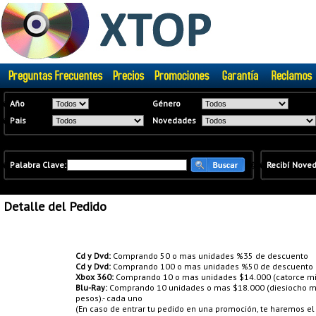
�
Año
Género
�
Pais
Novedades
�
Palabra Clave:
�
�
Recibí Nove
Detalle del Pedido
Promociones:
Cd y Dvd:
Comprando 50 o mas unidades %35 de descuento
Cd y Dvd:
Comprando 100 o mas unidades %50 de descuento
Xbox 360:
Comprando 10 o mas unidades $14.000 (catorce mil
Blu-Ray:
Comprando 10 unidades o mas $18.000 (diesiocho mil
pesos).- cada uno
(En caso de entrar tu pedido en una promoción, te haremos e