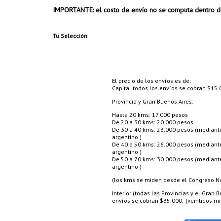
IMPORTANTE: el costo de envío no se computa dentro d
Tu Selección
El precio de los envíos es de:
Capital todos los envíos se cobran $15.0
Provincia y Gran Buenos Aires:
Hasta 20 kms: 17.000 pesos
De 20 a 30 kms: 20.000 pesos
De 30 a 40 kms: 23.000 pesos (mediante 
argentino )
De 40 a 50 kms: 26.000 pesos (mediante 
argentino )
De 50 a 70 kms: 30.000 pesos (mediante 
argentino )
(los kms se miden desde el Congreso Nac
Interior (todas las Provincias y el Gran
envíos se cobran $35.000.- (veintidos mil