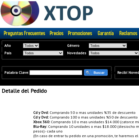
�
Año
Género
�
Pais
Novedades
�
Palabra Clave:
�
�
Recibí Nove
Detalle del Pedido
Promociones:
Cd y Dvd:
Comprando 50 o mas unidades %35 de descuento
Cd y Dvd:
Comprando 100 o mas unidades %50 de descuento
Xbox 360:
Comprando 10 o mas unidades $14.000 (catorce mil
Blu-Ray:
Comprando 10 unidades o mas $18.000 (diesiocho mil
pesos).- cada uno
(En caso de entrar tu pedido en una promoción, te haremos e