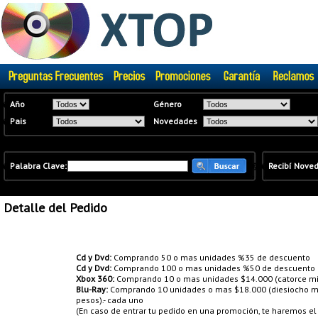
�
Año
Género
�
Pais
Novedades
�
Palabra Clave:
�
�
Recibí Nove
Detalle del Pedido
Promociones:
Cd y Dvd:
Comprando 50 o mas unidades %35 de descuento
Cd y Dvd:
Comprando 100 o mas unidades %50 de descuento
Xbox 360:
Comprando 10 o mas unidades $14.000 (catorce mil
Blu-Ray:
Comprando 10 unidades o mas $18.000 (diesiocho mil
pesos).- cada uno
(En caso de entrar tu pedido en una promoción, te haremos e