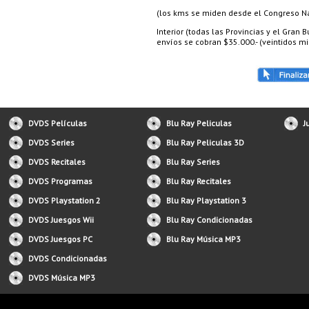
(los kms se miden desde el Congreso Nac
Interior (todas las Provincias y el Gran
envíos se cobran $35.000.- (veintidos mil
DVDS Películas
Blu Ray Peliculas
J
DVDS Series
Blu Ray Peliculas 3D
DVDS Recitales
Blu Ray Series
DVDS Programas
Blu Ray Recitales
DVDS Playstation 2
Blu Ray Playstation 3
DVDS Juesgos Wii
Blu Ray Condicionadas
DVDS Juesgos PC
Blu Ray Música MP3
DVDS Condicionadas
DVDS Música MP3