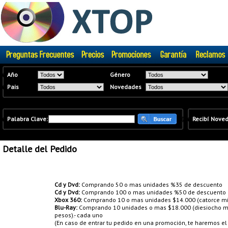
�
Año
Género
�
Pais
Novedades
�
Palabra Clave:
�
�
Recibí Nove
Detalle del Pedido
Promociones:
Cd y Dvd:
Comprando 50 o mas unidades %35 de descuento
Cd y Dvd:
Comprando 100 o mas unidades %50 de descuento
Xbox 360:
Comprando 10 o mas unidades $14.000 (catorce mil
Blu-Ray:
Comprando 10 unidades o mas $18.000 (diesiocho mil
pesos).- cada uno
(En caso de entrar tu pedido en una promoción, te haremos e