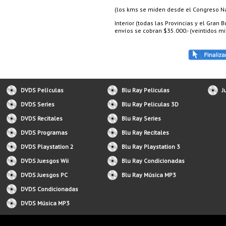
(los kms se miden desde el Congreso Nac
Interior (todas las Provincias y el Gran
envíos se cobran $35.000.- (veintidos mil
DVDS Películas
Blu Ray Peliculas
J
DVDS Series
Blu Ray Peliculas 3D
DVDS Recitales
Blu Ray Series
DVDS Programas
Blu Ray Recitales
DVDS Playstation 2
Blu Ray Playstation 3
DVDS Juesgos Wii
Blu Ray Condicionadas
DVDS Juesgos PC
Blu Ray Música MP3
DVDS Condicionadas
DVDS Música MP3