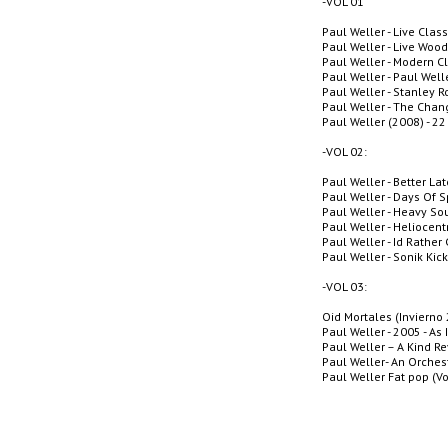
-VOL 01
Paul Weller - Live Class
Paul Weller - Live Wood
Paul Weller - Modern C
Paul Weller - Paul Well
Paul Weller - Stanley 
Paul Weller - The Cha
Paul Weller (2008) - 2
-VOL 02:
Paul Weller - Better La
Paul Weller - Days Of 
Paul Weller - Heavy So
Paul Weller - Heliocent
Paul Weller - Id Rather
Paul Weller - Sonik Kic
-VOL 03:
Oid Mortales (Invierno
Paul Weller - 2005 - As
Paul Weller – A Kind Re
Paul Weller- An Orche
Paul Weller Fat pop (V