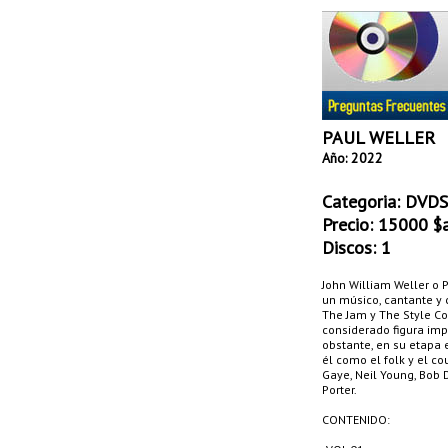
PAUL WELLER
Año: 2022
Categoria:
DVDS
Precio:
15000
$a
Discos: 1
John William Weller o P
un músico, cantante y 
The Jam y The Style Co
considerado figura im
obstante, en su etapa e
él como el folk y el co
Gaye, Neil Young, Bob 
Porter.
CONTENIDO: