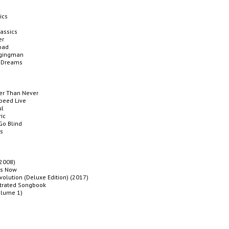
ics
lassics
er
Road
ngingman
2 Dreams
ter Than Never
Speed Live
ul
ric
 Go Blind
ks
 2008)
 Is Now
volution (Deluxe Edition) (2017)
strated Songbook
olume 1)