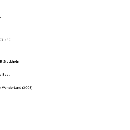
e
003-aPC
ll Stockholm
1
2
ve Boot
In Wonderland (2006)