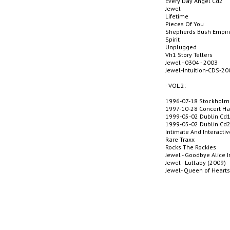
Every Day Angel Cd2
Jewel
Lifetime
Pieces Of You
Shepherds Bush Empir
Spirit
Unplugged
Vh1 Story Tellers
Jewel - 0304 - 2003
Jewel-Intuition-CDS-2
- VOL 2:
1996-07-18 Stockholm
1997-10-28 Concert Ha
1999-05-02 Dublin Cd
1999-05-02 Dublin Cd
Intimate And Interacti
Rare Traxx
Rocks The Rockies
Jewel - Goodbye Alice 
Jewel - Lullaby (2009)
Jewel- Queen of Hearts