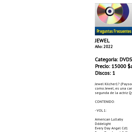
JEWEL
Año: 2022
Categoria:
DVDS
Precio:
15000
$a
Discos: 1
Jewel Kilcher1? (Pays
como Jewel, es una cant
segunda de la actriz Q
CONTENIDO:
- VOL 1:
American Lullaby
Dddelight
Every Day Angel Cd1