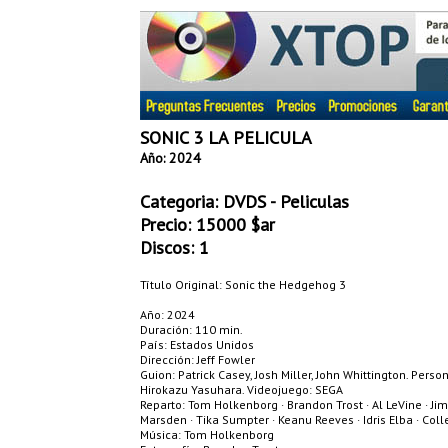
SONIC 3 LA PELICULA
Año: 2024
Categoria:
DVDS - Peliculas
Precio:
15000
$ar
Discos: 1
Título Original: Sonic the Hedgehog 3
Año: 2024
Duración: 110 min.
País: Estados Unidos
Dirección: Jeff Fowler
Guion: Patrick Casey, Josh Miller, John Whittington. Pers
Hirokazu Yasuhara. Videojuego: SEGA
Reparto: Tom Holkenborg · Brandon Trost · Al LeVine · Ji
Marsden · Tika Sumpter · Keanu Reeves · Idris Elba · Col
Música: Tom Holkenborg