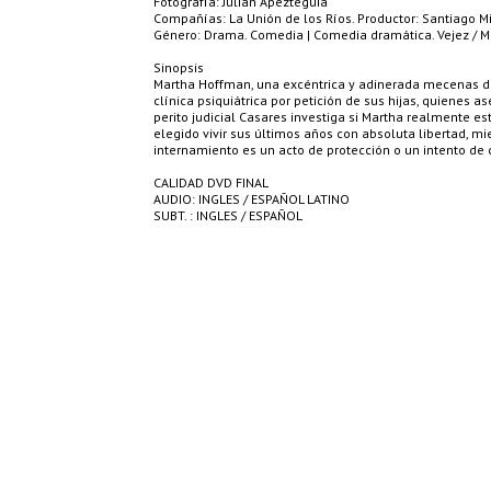
Fotografía: Julián Apezteguia
Compañías: La Unión de los Ríos. Productor: Santiago Mit
Género: Drama. Comedia | Comedia dramática. Vejez / M
Sinopsis
Martha Hoffman, una excéntrica y adinerada mecenas de
clínica psiquiátrica por petición de sus hijas, quienes 
perito judicial Casares investiga si Martha realmente 
elegido vivir sus últimos años con absoluta libertad, mi
internamiento es un acto de protección o un intento de c
CALIDAD DVD FINAL
AUDIO: INGLES / ESPAÑOL LATINO
SUBT. : INGLES / ESPAÑOL