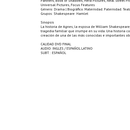
Partners, Book of Shadows, Hera Pictures, Neal Street Pro
Universal Pictures, Focus Features
Género: Drama | Biográfico. Maternidad. Paternidad. Teatr
Grupos: Shakespeare: Hamlet
Sinopsis
La historia de Agnes, la esposa de William Shakespeare,
tragedia familiar que irrumpe en su vida. Una historia c
creación de una de las más conocidas e importantes o
CALIDAD DVD FINAL
AUDIO: INGLES / ESPAÑOL LATINO
SUBT. : ESPAÑOL