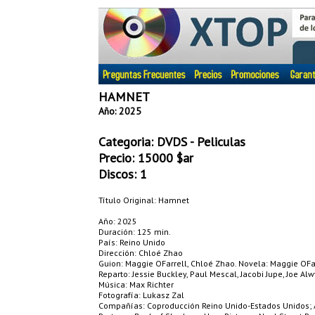
HAMNET
Año: 2025
Categoria:
DVDS - Peliculas
Precio:
15000
$ar
Discos: 1
Título Original: Hamnet
Año: 2025
Duración: 125 min.
País: Reino Unido
Dirección: Chloé Zhao
Guion: Maggie OFarrell, Chloé Zhao. Novela: Maggie OFa
Reparto: Jessie Buckley, Paul Mescal, Jacobi Jupe, Joe Alwy
Música: Max Richter
Fotografía: Lukasz Zal
Compañías: Coproducción Reino Unido-Estados Unidos; 