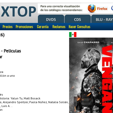
6)
- Peliculas
r
nza
billón a uno
dés
istoria: Yalun Tu, Matt Bosack
, Alejandro Speitzer, Paola Núñez, Natalia Solián,
Luis A. ..
án