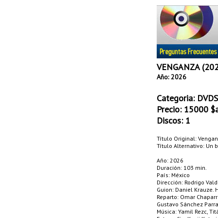
VENGANZA (202
Año: 2026
Categoria:
DVDS 
Precio:
15000
$a
Discos: 1
Título Original: Venga
Título Alternativo: Un 
Año: 2026
Duración: 103 min.
País: México
Dirección: Rodrigo Val
Guion: Daniel Krauze. H
Reparto: Omar Chaparro
Gustavo Sánchez Parra, 
Música: Yamil Rezc, Tit