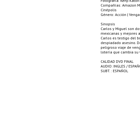
Fotografía: Kenji Katori
Compañías: Amazon MGM 
Cinépolis
Género: Acción | Veng
Sinopsis
Carlos y Miguel son do
mexicanas y mejores 
Carlos es testigo del 
despiadado asesino. D
peligroso viaje de ven
lotería que cambia su 
CALIDAD DVD FINAL
AUDIO: INGLES / ESPAÑ
SUBT. : ESPAÑOL