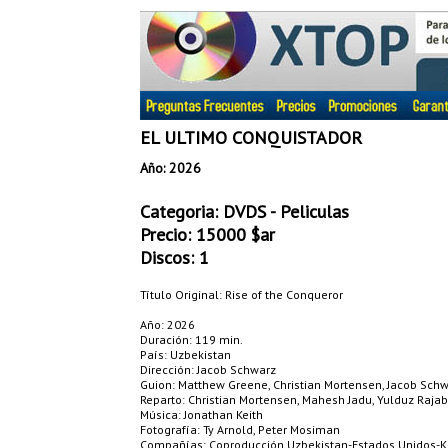
EL ULTIMO CONQUISTADOR
Año: 2026
Categoria:
DVDS - Peliculas
Precio:
15000
$ar
Discos: 1
Título Original: Rise of the Conqueror
Año: 2026
Duración: 119 min.
País: Uzbekistan
Dirección: Jacob Schwarz
Guion: Matthew Greene, Christian Mortensen, Jacob Sch
Reparto: Christian Mortensen, Mahesh Jadu, Yulduz Rajabo
Música: Jonathan Keith
Fotografía: Ty Arnold, Peter Mosiman
Compañías: Coproducción Uzbekistan-Estados Unidos-K