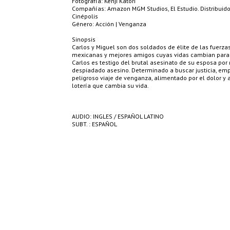
Fotografía: Kenji Katori
Compañías: Amazon MGM Studios, El Estudio. Distribuido
Cinépolis
Género: Acción | Venganza
Sinopsis
Carlos y Miguel son dos soldados de élite de las fuerza
mexicanas y mejores amigos cuyas vidas cambian par
Carlos es testigo del brutal asesinato de su esposa po
despiadado asesino. Determinado a buscar justicia, em
peligroso viaje de venganza, alimentado por el dolor y
lotería que cambia su vida.
AUDIO: INGLES / ESPAÑOL LATINO
SUBT. : ESPAÑOL