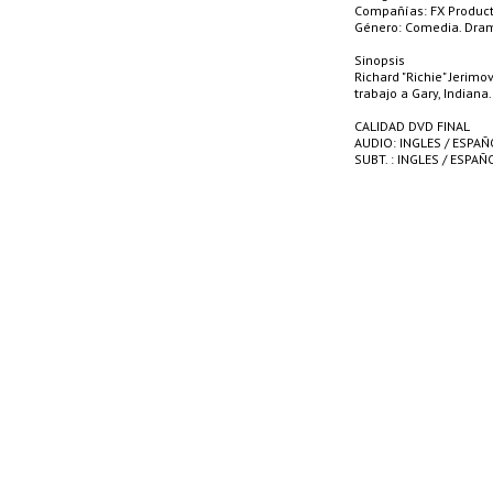
Compañías: FX Producti
Género: Comedia. Dram
Sinopsis
Richard "Richie" Jerimo
trabajo a Gary, Indiana
CALIDAD DVD FINAL
AUDIO: INGLES / ESPAÑ
SUBT. : INGLES / ESPAÑ