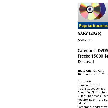
GARY (2026)
Año: 2026
Categoria:
DVDS 
Precio:
15000
$a
Discos: 1
Título Original: Gary
Título Alternativo: The
Año: 2026
Duración: 58 min.
País: Estados Unidos
Dirección: Christopher 
Guion: Ebon Moss-Bachr
Reparto: Ebon Moss-Bac
Edebiri ...
Fotografía: Andrew We