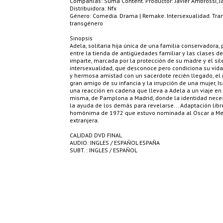
Compañías: Suma Content. Productor: Javier Ambrossi, Ja
Distribuidora: Nfx
Género: Comedia. Drama | Remake. Intersexualidad. Tra
transgénero
Sinopsis
Adela, solitaria hija única de una familia conservadora,
entre la tienda de antigüedades familiar y las clases d
imparte, marcada por la protección de su madre y el sil
intersexualidad, que desconoce pero condiciona su vid
y hermosa amistad con un sacerdote recién llegado, el 
gran amigo de su infancia y la irrupción de una mujer, I
una reacción en cadena que lleva a Adela a un viaje en
misma, de Pamplona a Madrid, donde la identidad neces
la ayuda de los demás para revelarse... Adaptación libr
homónima de 1972 que estuvo nominada al Oscar a Mej
extranjera.
CALIDAD DVD FINAL
AUDIO: INGLES / ESPAÑOL ESPAÑA
SUBT. : INGLES / ESPAÑOL