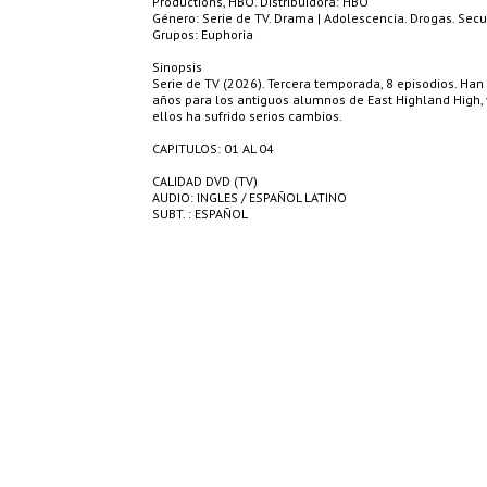
Productions, HBO. Distribuidora: HBO
Género: Serie de TV. Drama | Adolescencia. Drogas. Sec
Grupos: Euphoria
Sinopsis
Serie de TV (2026). Tercera temporada, 8 episodios. Ha
años para los antiguos alumnos de East Highland High, 
ellos ha sufrido serios cambios.
CAPITULOS: 01 AL 04
CALIDAD DVD (TV)
AUDIO: INGLES / ESPAÑOL LATINO
SUBT. : ESPAÑOL