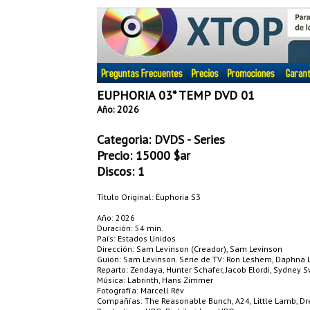
EUPHORIA 03* TEMP DVD 01
Año: 2026
Categoria:
DVDS - Series
Precio:
15000
$ar
Discos: 1
Título Original: Euphoria S3
Año: 2026
Duración: 54 min.
País: Estados Unidos
Dirección: Sam Levinson (Creador), Sam Levinson
Guion: Sam Levinson. Serie de TV: Ron Leshem, Daphna 
Reparto: Zendaya, Hunter Schafer, Jacob Elordi, Sydney S
Música: Labrinth, Hans Zimmer
Fotografía: Marcell Rév
Compañías: The Reasonable Bunch, A24, Little Lamb, D