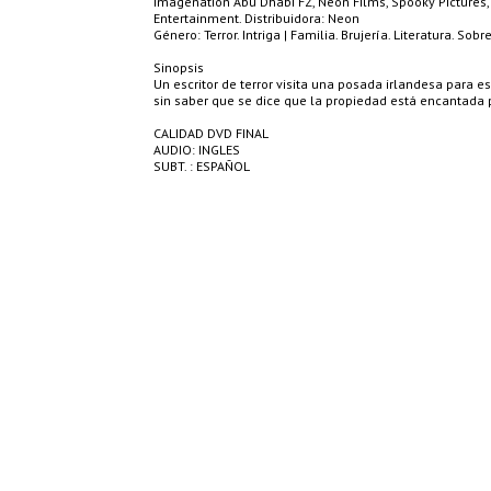
Imagenation Abu Dhabi FZ, Neon Films, Spooky Pictures,
Entertainment. Distribuidora: Neon
Género: Terror. Intriga | Familia. Brujería. Literatura. Sob
Sinopsis
Un escritor de terror visita una posada irlandesa para es
sin saber que se dice que la propiedad está encantada 
CALIDAD DVD FINAL
AUDIO: INGLES
SUBT. : ESPAÑOL