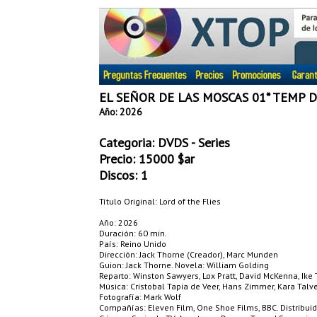
EL SEÑOR DE LAS MOSCAS 01* TEMP 
Año: 2026
Categoria:
DVDS - Series
Precio:
15000
$ar
Discos: 1
Título Original: Lord of the Flies
Año: 2026
Duración: 60 min.
País: Reino Unido
Dirección: Jack Thorne (Creador), Marc Munden
Guion: Jack Thorne. Novela: William Golding
Reparto: Winston Sawyers, Lox Pratt, David McKenna, Ike T
Música: Cristobal Tapia de Veer, Hans Zimmer, Kara Talv
Fotografía: Mark Wolf
Compañías: Eleven Film, One Shoe Films, BBC. Distribui