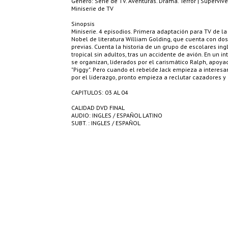
Género: Serie de TV. Aventuras. Drama. Terror | Supervive
Miniserie de TV
Sinopsis
Miniserie. 4 episodios. Primera adaptación para TV de 
Nobel de literatura William Golding, que cuenta con do
previas. Cuenta la historia de un grupo de escolares in
tropical sin adultos, tras un accidente de avión. En un i
se organizan, liderados por el carismático Ralph, apoyad
"Piggy". Pero cuando el rebelde Jack empieza a interesa
por el liderazgo, pronto empieza a reclutar cazadores y 
CAPITULOS: 03 AL 04
CALIDAD DVD FINAL
AUDIO: INGLES / ESPAÑOL LATINO
SUBT. : INGLES / ESPAÑOL