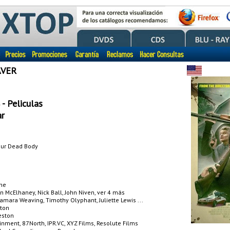
AVER
- Peliculas
r
Your Dead Body
one
an McElhaney, Nick Ball, John Niven, ver 4 más
amara Weaving, Timothy Olyphant, Juliette Lewis ...
ton
eston
nment, 87North, IPR.VC, XYZ Films, Resolute Films