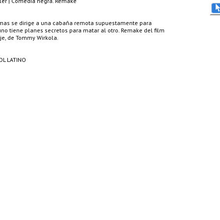
ller | Comedia negra. Remake
mas se dirige a una cabaña remota supuestamente para
uno tiene planes secretos para matar al otro. Remake del film
je, de Tommy Wirkola.
OL LATINO