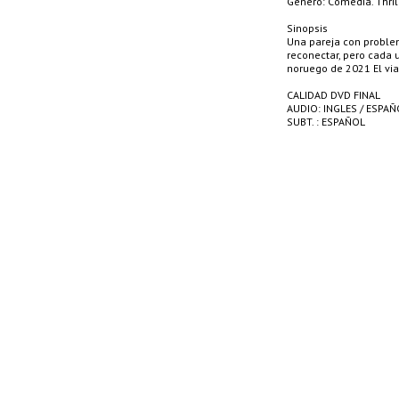
Género: Comedia. Thri
Sinopsis
Una pareja con proble
reconectar, pero cada 
noruego de 2021 El via
CALIDAD DVD FINAL
AUDIO: INGLES / ESPAÑ
SUBT. : ESPAÑOL