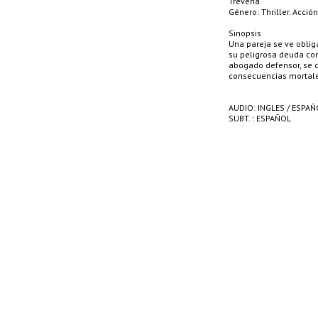
Trevena
Género: Thriller. Acción
Sinopsis
Una pareja se ve obliga
su peligrosa deuda con
abogado defensor, se d
consecuencias mortale
AUDIO: INGLES / ESPAÑ
SUBT. : ESPAÑOL