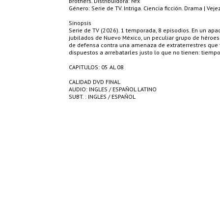
Brothers. Distribuidora: Nfx
Género: Serie de TV. Intriga. Ciencia ficción. Drama | Vej
Sinopsis
Serie de TV (2026). 1 temporada, 8 episodios. En un apa
jubilados de Nuevo México, un peculiar grupo de héroes 
de defensa contra una amenaza de extraterrestres que
dispuestos a arrebatarles justo lo que no tienen: tiempo
CAPITULOS: 05 AL 08
CALIDAD DVD FINAL
AUDIO: INGLES / ESPAÑOL LATINO
SUBT. : INGLES / ESPAÑOL