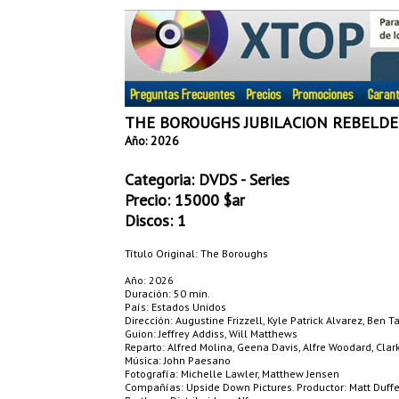
THE BOROUGHS JUBILACION REBELDE 
Año: 2026
Categoria:
DVDS - Series
Precio:
15000
$ar
Discos: 1
Título Original: The Boroughs
Año: 2026
Duración: 50 min.
País: Estados Unidos
Dirección: Augustine Frizzell, Kyle Patrick Alvarez, Ben T
Guion: Jeffrey Addiss, Will Matthews
Reparto: Alfred Molina, Geena Davis, Alfre Woodard, Clark
Música: John Paesano
Fotografía: Michelle Lawler, Matthew Jensen
Compañías: Upside Down Pictures. Productor: Matt Duffer