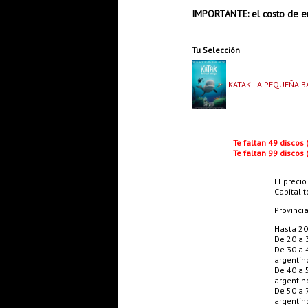
IMPORTANTE: el costo de en
Tu Selección
KATAK LA PEQUEÑA B
Te faltan 49 discos
Te faltan 99 discos
El precio
Capital t
Provinci
Hasta 20
De 20 a 
De 30 a 
argentin
De 40 a 
argentin
De 50 a 
argentin