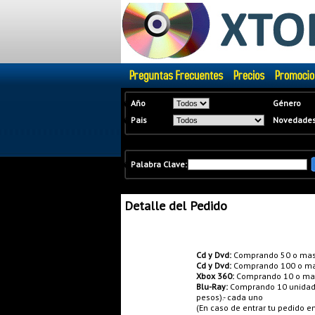
�
Año
Género
�
Pais
Novedade
�
Palabra Clave:
Detalle del Pedido
Promociones:
Cd y Dvd:
Comprando 50 o mas
Cd y Dvd:
Comprando 100 o ma
Xbox 360:
Comprando 10 o mas 
Blu-Ray:
Comprando 10 unidades
pesos).- cada uno
(En caso de entrar tu pedido 