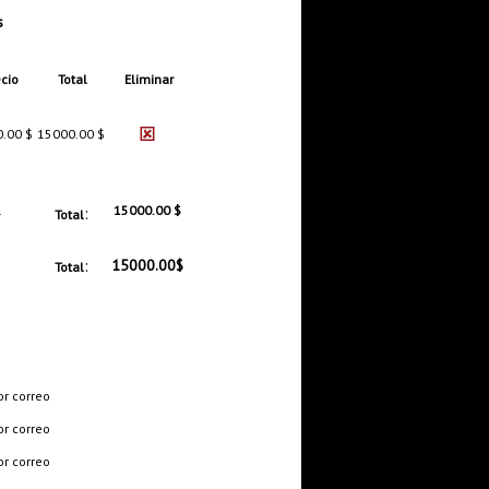
s
cio
Total
Eliminar
.00 $
15000.00 $
1
:
15000.00 $
Total
:
15000.00$
Total
or correo
or correo
or correo