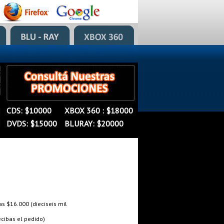
�
�
CDS: $10000
XBOX 360 : $18000
�
DVDS: $15000
BLURAY: $20000
 $16.000 (dieciseis mil
cibas el pedido)