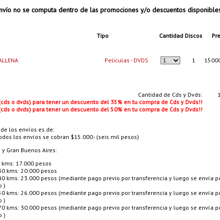
vío no se computa dentro de las promociones y/o descuentos disponible
Tipo
Cantidad
Discos
Pre
ALLENA
Peliculas - DVDS
1
15000
Cantidad de Cds y Dvds:
 (cds o dvds) para tener un descuento del 35% en tu compra de Cds y Dvds!!
 (cds o dvds) para tener un descuento del 50% en tu compra de Cds y Dvds!!
 de los envíos es de:
odos los envíos se cobran $15.000.- (seis mil pesos)
a y Gran Buenos Aires:
 kms: 17.000 pesos
30 kms: 20.000 pesos
40 kms: 23.000 pesos (mediante pago previo por transferencia y luego se envía p
o )
50 kms: 26.000 pesos (mediante pago previo por transferencia y luego se envía p
o )
70 kms: 30.000 pesos (mediante pago previo por transferencia y luego se envía p
o )