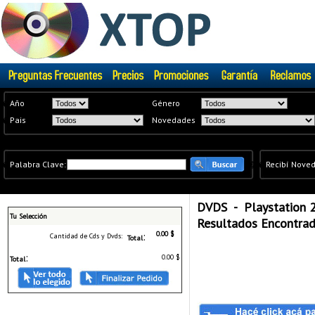
�
Año
Género
�
Pais
Novedades
�
Palabra Clave:
�
�
Recibí Nove
DVDS - Playstation 
Tu Selección
Resultados Encontrad
:
0.00 $
Cantidad de Cds y Dvds:
Total
:
0.00 $
Total