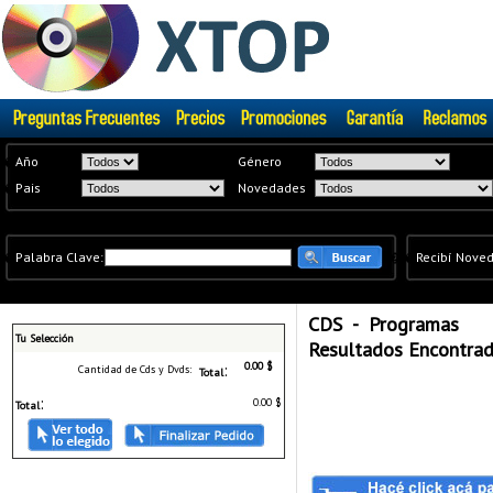
�
Año
Género
�
Pais
Novedades
�
Palabra Clave:
�
�
Recibí Nove
CDS - Programas
Tu Selección
Resultados Encontrad
:
0.00 $
Cantidad de Cds y Dvds:
Total
:
0.00 $
Total