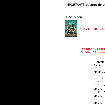
IMPORTANTE: el costo de en
Tu Selección
DALIA Y EL LIBRO ROJ
Te faltan 49 disco
Te faltan 99 disco
El precio
Capital t
Provinci
Hasta 20
De 20 a 
De 30 a 
argentin
De 40 a 
argentin
De 50 a 
argentin