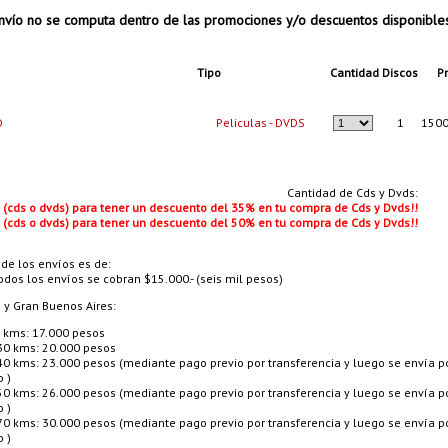
vío no se computa dentro de las promociones y/o descuentos disponible
Tipo
Cantidad
Discos
Pr
O
Peliculas - DVDS
1
1500
Cantidad de Cds y Dvds:
s (cds o dvds) para tener un descuento del 35% en tu compra de Cds y Dvds!!
s (cds o dvds) para tener un descuento del 50% en tu compra de Cds y Dvds!!
 de los envíos es de:
odos los envíos se cobran $15.000.- (seis mil pesos)
a y Gran Buenos Aires:
 kms: 17.000 pesos
30 kms: 20.000 pesos
40 kms: 23.000 pesos (mediante pago previo por transferencia y luego se envía p
o )
50 kms: 26.000 pesos (mediante pago previo por transferencia y luego se envía p
o )
70 kms: 30.000 pesos (mediante pago previo por transferencia y luego se envía p
o )