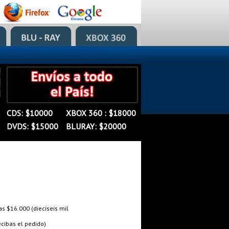
�
�
CDS: $10000
XBOX 360 : $18000
�
DVDS: $15000
BLURAY: $20000
 $16.000 (dieciseis mil
cibas el pedido)