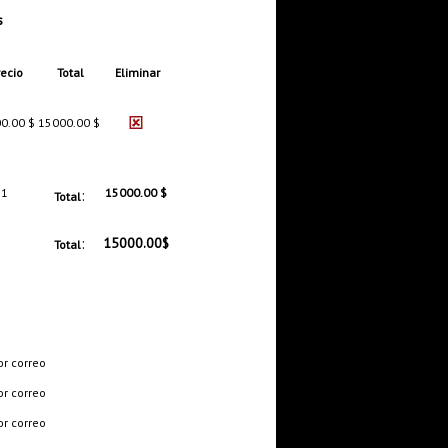
s
ecio
Total
Eliminar
0.00 $
15000.00 $
1
:
15000.00 $
Total
:
15000.00$
Total
or correo
or correo
or correo