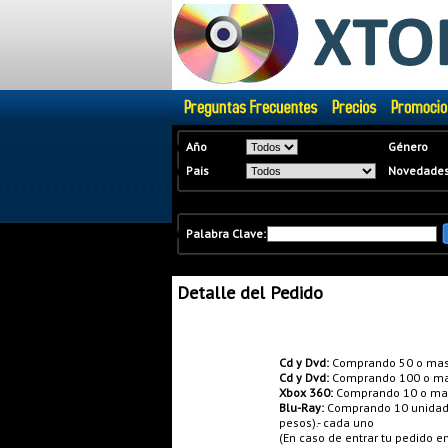
�
Año
Género
�
Pais
Novedade
�
Palabra Clave:
Detalle del Pedido
Promociones:
Cd y Dvd:
Comprando 50 o mas
Cd y Dvd:
Comprando 100 o ma
Xbox 360:
Comprando 10 o mas 
Blu-Ray:
Comprando 10 unidades
pesos).- cada uno
(En caso de entrar tu pedido 