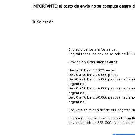
IMPORTANTE: el costo de envío no se computa dentro d
Tu Selección
El precio de los envíos es de:
Capital todos los envíos se cobran $15.0
Provincia y Gran Buenos Aires:
Hasta 20 kms: 17.000 pesos
De 20 a 30 kms: 20.000 pesos
De 30 a 40 kms: 23.000 pesos (mediante 
argentino )
De 40 a 50 kms: 26.000 pesos (mediante 
argentino )
De 50 a 70 kms: 30.000 pesos (mediante 
argentino )
(los kms se miden desde el Congreso Nac
Interior (todas las Provincias y el Gran
envíos se cobran $35.000.- (veintidos mil