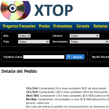
�
Año
Género
�
Pais
Novedades
�
Palabra Clave:
�
�
Recibí Nove
Detalle del Pedido
Promociones:
Cd y Dvd:
Comprando 50 o mas unidades %35 de descuento
Cd y Dvd:
Comprando 100 o mas unidades %50 de descuento
Xbox 360:
Comprando 10 o mas unidades $14.000 (catorce mil
Blu-Ray:
Comprando 10 unidades o mas $18.000 (diesiocho mil
pesos).- cada uno
(En caso de entrar tu pedido en una promoción, te haremos e