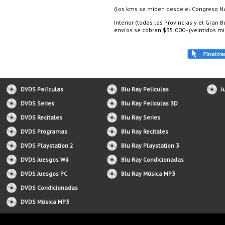
(los kms se miden desde el Congreso Nac
Interior (todas las Provincias y el Gran
envíos se cobran $35.000.- (veintidos mil
DVDS Películas
Blu Ray Peliculas
J
DVDS Series
Blu Ray Peliculas 3D
DVDS Recitales
Blu Ray Series
DVDS Programas
Blu Ray Recitales
DVDS Playstation 2
Blu Ray Playstation 3
DVDS Juesgos Wii
Blu Ray Condicionadas
DVDS Juesgos PC
Blu Ray Música MP3
DVDS Condicionadas
DVDS Música MP3