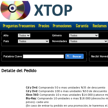
�
Año
Género
�
Pais
Novedades
�
Palabra Clave:
�
�
Recibí Nove
Detalle del Pedido
Promociones:
Cd y Dvd:
Comprando 50 o mas unidades %35 de descuento
Cd y Dvd:
Comprando 100 o mas unidades %50 de descuento
Xbox 360:
Comprando 10 o mas unidades $14.000 (catorce mil
Blu-Ray:
Comprando 10 unidades o mas $18.000 (diesiocho mil
pesos).- cada uno
(En caso de entrar tu pedido en una promoción, te haremos e