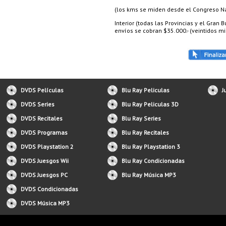
(los kms se miden desde el Congreso Nac
Interior (todas las Provincias y el Gran
envíos se cobran $35.000.- (veintidos mil
DVDS Películas
Blu Ray Peliculas
J
DVDS Series
Blu Ray Peliculas 3D
DVDS Recitales
Blu Ray Series
DVDS Programas
Blu Ray Recitales
DVDS Playstation 2
Blu Ray Playstation 3
DVDS Juesgos Wii
Blu Ray Condicionadas
DVDS Juesgos PC
Blu Ray Música MP3
DVDS Condicionadas
DVDS Música MP3