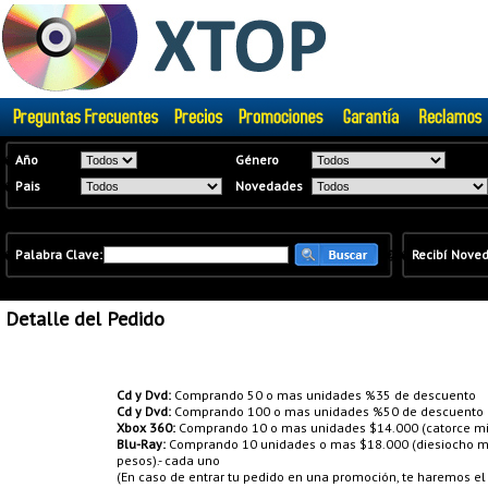
�
Año
Género
�
Pais
Novedades
�
Palabra Clave:
�
�
Recibí Nove
Detalle del Pedido
Promociones:
Cd y Dvd:
Comprando 50 o mas unidades %35 de descuento
Cd y Dvd:
Comprando 100 o mas unidades %50 de descuento
Xbox 360:
Comprando 10 o mas unidades $14.000 (catorce mil
Blu-Ray:
Comprando 10 unidades o mas $18.000 (diesiocho mil
pesos).- cada uno
(En caso de entrar tu pedido en una promoción, te haremos e