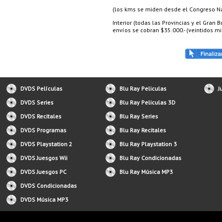
(los kms se miden desde el Congreso Nac
Interior (todas las Provincias y el Gran
envíos se cobran $35.000.- (veintidos mil
DVDS Películas
Blu Ray Peliculas
J
DVDS Series
Blu Ray Peliculas 3D
DVDS Recitales
Blu Ray Series
DVDS Programas
Blu Ray Recitales
DVDS Playstation 2
Blu Ray Playstation 3
DVDS Juesgos Wii
Blu Ray Condicionadas
DVDS Juesgos PC
Blu Ray Música MP3
DVDS Condicionadas
DVDS Música MP3