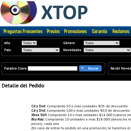
�
Año
Género
�
Pais
Novedades
�
Palabra Clave:
�
�
Recibí Nove
Detalle del Pedido
Promociones:
Cd y Dvd:
Comprando 50 o mas unidades %35 de descuento
Cd y Dvd:
Comprando 100 o mas unidades %50 de descuento
Xbox 360:
Comprando 10 o mas unidades $14.000 (catorce mil
Blu-Ray:
Comprando 10 unidades o mas $18.000 (diesiocho mil
pesos).- cada uno
(En caso de entrar tu pedido en una promoción, te haremos e