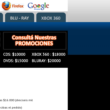
�
�
CDS: $10000
XBOX 360 : $18000
�
DVDS: $15000
BLURAY: $20000
 $16.000 (dieciseis mil
cibas el pedido)