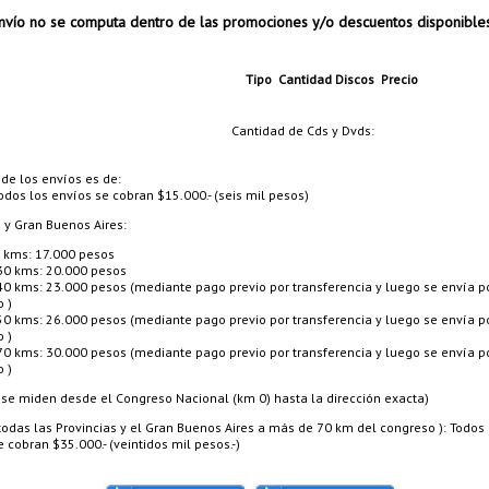
vío no se computa dentro de las promociones y/o descuentos disponible
Tipo
Cantidad
Discos
Precio
Cantidad de Cds y Dvds:
 de los envíos es de:
odos los envíos se cobran $15.000.- (seis mil pesos)
a y Gran Buenos Aires:
 kms: 17.000 pesos
30 kms: 20.000 pesos
40 kms: 23.000 pesos (mediante pago previo por transferencia y luego se envía p
o )
50 kms: 26.000 pesos (mediante pago previo por transferencia y luego se envía p
o )
70 kms: 30.000 pesos (mediante pago previo por transferencia y luego se envía p
o )
 se miden desde el Congreso Nacional (km 0) hasta la dirección exacta)
 (todas las Provincias y el Gran Buenos Aires a más de 70 km del congreso ): Todos 
 cobran $35.000.- (veintidos mil pesos.-)