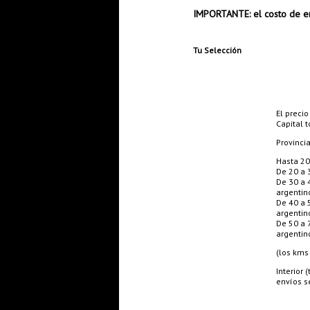
IMPORTANTE: el costo de en
Tu Selección
El precio
Capital t
Provinci
Hasta 20
De 20 a 
De 30 a 
argentin
De 40 a 
argentin
De 50 a 
argentin
(los kms
Interior
envíos se