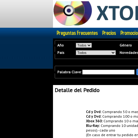
�
Año
Género
�
Pais
Novedade
�
Palabra Clave:
Detalle del Pedido
Promociones:
Cd y Dvd:
Comprando 50 o mas
Cd y Dvd:
Comprando 100 o ma
Xbox 360:
Comprando 10 o mas 
Blu-Ray:
Comprando 10 unidades
pesos).- cada uno
(En caso de entrar tu pedido 