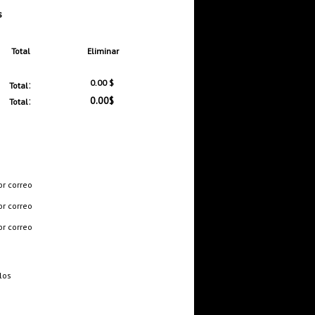
s
Total
Eliminar
:
0.00 $
Total
:
0.00$
Total
or correo
or correo
or correo
los