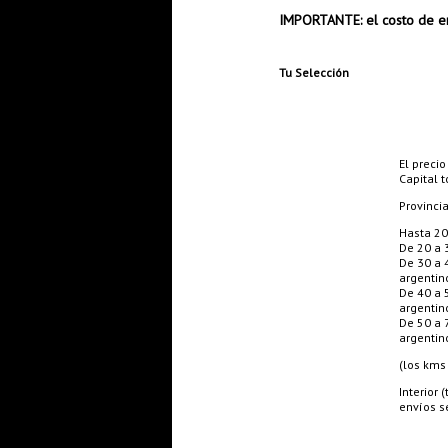
IMPORTANTE: el costo de en
Tu Selección
El precio
Capital t
Provinci
Hasta 20
De 20 a 
De 30 a 
argentin
De 40 a 
argentin
De 50 a 
argentin
(los kms
Interior
envíos se