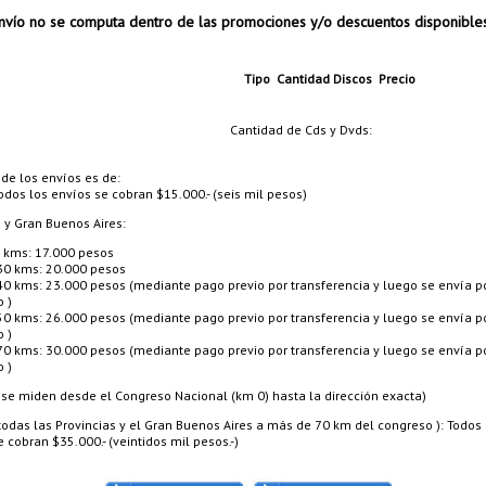
vío no se computa dentro de las promociones y/o descuentos disponible
Tipo
Cantidad
Discos
Precio
Cantidad de Cds y Dvds:
 de los envíos es de:
odos los envíos se cobran $15.000.- (seis mil pesos)
a y Gran Buenos Aires:
 kms: 17.000 pesos
30 kms: 20.000 pesos
40 kms: 23.000 pesos (mediante pago previo por transferencia y luego se envía p
o )
50 kms: 26.000 pesos (mediante pago previo por transferencia y luego se envía p
o )
70 kms: 30.000 pesos (mediante pago previo por transferencia y luego se envía p
o )
 se miden desde el Congreso Nacional (km 0) hasta la dirección exacta)
 (todas las Provincias y el Gran Buenos Aires a más de 70 km del congreso ): Todos 
 cobran $35.000.- (veintidos mil pesos.-)