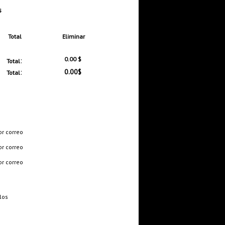
s
Total
Eliminar
:
0.00 $
Total
:
0.00$
Total
or correo
or correo
or correo
los