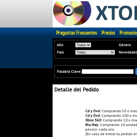
�
Año
Género
�
Pais
Novedade
�
Palabra Clave:
Detalle del Pedido
Promociones:
Cd y Dvd:
Comprando 50 o mas
Cd y Dvd:
Comprando 100 o ma
Xbox 360:
Comprando 10 o mas 
Blu-Ray:
Comprando 10 unidades
pesos).- cada uno
(En caso de entrar tu pedido 