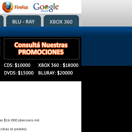
�
�
CDS: $10000
XBOX 360 : $18000
�
DVDS: $15000
BLURAY: $20000
 $16.000 (dieciseis mil
cibas el pedido)