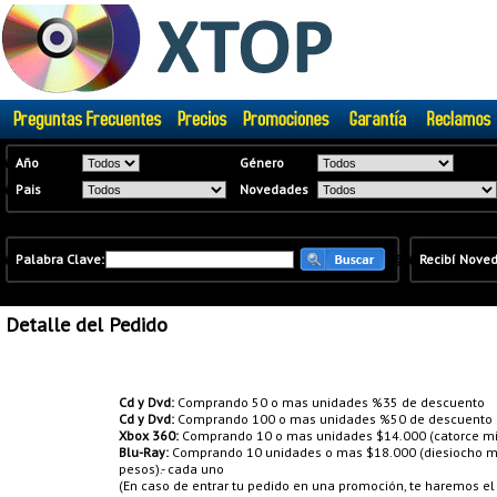
�
Año
Género
�
Pais
Novedades
�
Palabra Clave:
�
�
Recibí Nove
Detalle del Pedido
Promociones:
Cd y Dvd:
Comprando 50 o mas unidades %35 de descuento
Cd y Dvd:
Comprando 100 o mas unidades %50 de descuento
Xbox 360:
Comprando 10 o mas unidades $14.000 (catorce mil
Blu-Ray:
Comprando 10 unidades o mas $18.000 (diesiocho mil
pesos).- cada uno
(En caso de entrar tu pedido en una promoción, te haremos e