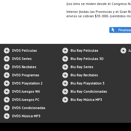
(los kms se miden desde el Congreso Nac
Interior (todas las Provincias y el Gran
envíos se cobran $35.000.- (veintidos mil
DVDS Películas
Blu Ray Peliculas
J
DVDS Series
Blu Ray Peliculas 3D
DVDS Recitales
Blu Ray Series
DVDS Programas
Blu Ray Recitales
DVDS Playstation 2
Blu Ray Playstation 3
DVDS Juesgos Wii
Blu Ray Condicionadas
DVDS Juesgos PC
Blu Ray Música MP3
DVDS Condicionadas
DVDS Música MP3