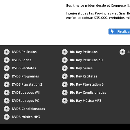
(los kms se miden desde el Congreso Nac
Interior (todas las Provincias y el Gran
envíos se cobran $35.000.- (veintidos mil
DVDS Películas
Blu Ray Peliculas
J
DVDS Series
Blu Ray Peliculas 3D
DVDS Recitales
Blu Ray Series
DVDS Programas
Blu Ray Recitales
DVDS Playstation 2
Blu Ray Playstation 3
DVDS Juesgos Wii
Blu Ray Condicionadas
DVDS Juesgos PC
Blu Ray Música MP3
DVDS Condicionadas
DVDS Música MP3