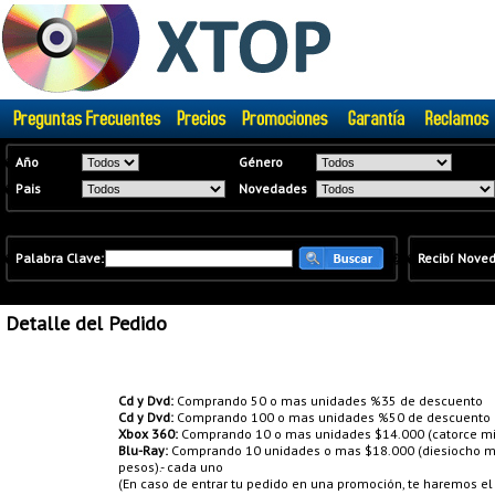
�
Año
Género
�
Pais
Novedades
�
Palabra Clave:
�
�
Recibí Nove
Detalle del Pedido
Promociones:
Cd y Dvd:
Comprando 50 o mas unidades %35 de descuento
Cd y Dvd:
Comprando 100 o mas unidades %50 de descuento
Xbox 360:
Comprando 10 o mas unidades $14.000 (catorce mil
Blu-Ray:
Comprando 10 unidades o mas $18.000 (diesiocho mil
pesos).- cada uno
(En caso de entrar tu pedido en una promoción, te haremos e