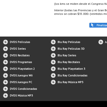
(los kms se miden desde el Congreso Nac
Interior (todas las Provincias y el Gran
envíos se cobran $35.000.- (veintidos mil
DVDS Películas
Blu Ray Peliculas
J
DVDS Series
Blu Ray Peliculas 3D
DVDS Recitales
Blu Ray Series
DVDS Programas
Blu Ray Recitales
DVDS Playstation 2
Blu Ray Playstation 3
DVDS Juesgos Wii
Blu Ray Condicionadas
DVDS Juesgos PC
Blu Ray Música MP3
DVDS Condicionadas
DVDS Música MP3