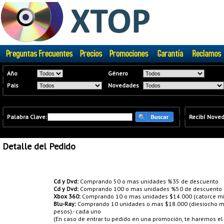
�
Año
Género
�
Pais
Novedades
�
Palabra Clave:
�
�
Recibí Nove
Detalle del Pedido
Promociones:
Cd y Dvd:
Comprando 50 o mas unidades %35 de descuento
Cd y Dvd:
Comprando 100 o mas unidades %50 de descuento
Xbox 360:
Comprando 10 o mas unidades $14.000 (catorce mil
Blu-Ray:
Comprando 10 unidades o mas $18.000 (diesiocho mil
pesos).- cada uno
(En caso de entrar tu pedido en una promoción, te haremos e