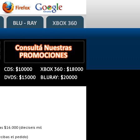
�
�
CDS: $10000
XBOX 360 : $18000
�
DVDS: $15000
BLURAY: $20000
 $16.000 (dieciseis mil
cibas el pedido)