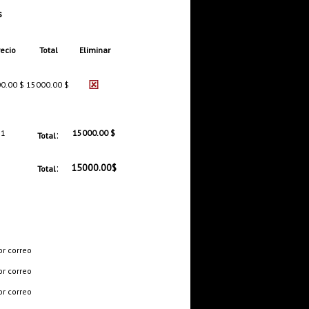
s
ecio
Total
Eliminar
0.00 $
15000.00 $
1
:
15000.00 $
Total
:
15000.00$
Total
or correo
or correo
or correo