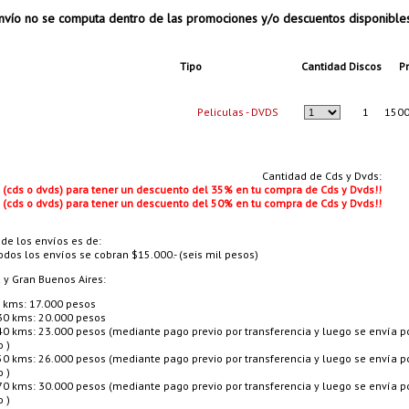
vío no se computa dentro de las promociones y/o descuentos disponible
Tipo
Cantidad
Discos
Pr
Peliculas - DVDS
1
1500
Cantidad de Cds y Dvds:
s (cds o dvds) para tener un descuento del 35% en tu compra de Cds y Dvds!!
s (cds o dvds) para tener un descuento del 50% en tu compra de Cds y Dvds!!
 de los envíos es de:
odos los envíos se cobran $15.000.- (seis mil pesos)
a y Gran Buenos Aires:
 kms: 17.000 pesos
30 kms: 20.000 pesos
40 kms: 23.000 pesos (mediante pago previo por transferencia y luego se envía p
o )
50 kms: 26.000 pesos (mediante pago previo por transferencia y luego se envía p
o )
70 kms: 30.000 pesos (mediante pago previo por transferencia y luego se envía p
o )