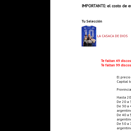
IMPORTANTE: el costo de en
Tu Selección
LA CASACA DE DIOS
Te faltan 49 disco
Te faltan 99 disco
El precio
Capital t
Provinci
Hasta 20
De 20 a 
De 30 a 
argentin
De 40 a 
argentin
De 50 a 
argentin