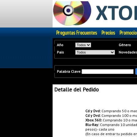
�
Año
Género
�
Pais
Novedade
�
Palabra Clave:
Detalle del Pedido
Promociones:
Cd y Dvd:
Comprando 50 o mas
Cd y Dvd:
Comprando 100 o ma
Xbox 360:
Comprando 10 o mas 
Blu-Ray:
Comprando 10 unidades
pesos).- cada uno
(En caso de entrar tu pedido 