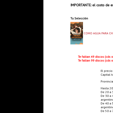
IMPORTANTE: el costo de en
Tu Selección
COMO AGUA PARA CH
Te faltan 49 discos (cds
Te faltan 99 discos (cds
El precio
Capital t
Provinci
Hasta 20
De 20 a 
De 30 a 
argentin
De 40 a 
argentin
De 50 a 