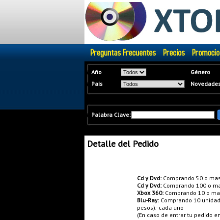
�
Año
Género
�
Pais
Novedade
�
Palabra Clave:
Detalle del Pedido
Promociones:
Cd y Dvd:
Comprando 50 o mas
Cd y Dvd:
Comprando 100 o ma
Xbox 360:
Comprando 10 o mas 
Blu-Ray:
Comprando 10 unidades
pesos).- cada uno
(En caso de entrar tu pedido 