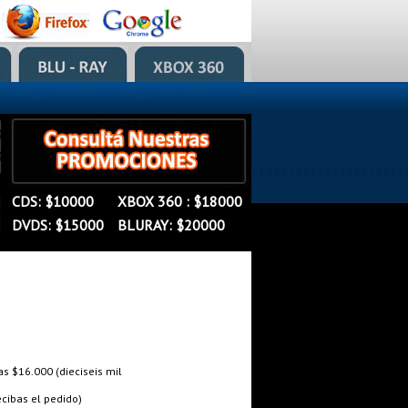
�
�
CDS: $10000
XBOX 360 : $18000
�
DVDS: $15000
BLURAY: $20000
 $16.000 (dieciseis mil
cibas el pedido)