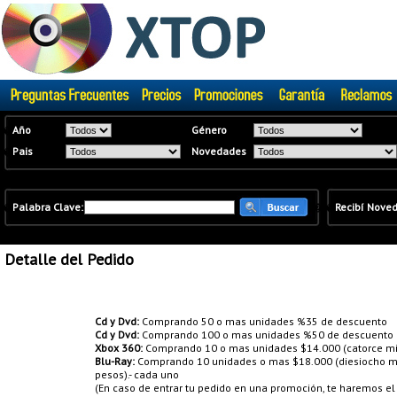
�
Año
Género
�
Pais
Novedades
�
Palabra Clave:
�
�
Recibí Nove
Detalle del Pedido
Promociones:
Cd y Dvd:
Comprando 50 o mas unidades %35 de descuento
Cd y Dvd:
Comprando 100 o mas unidades %50 de descuento
Xbox 360:
Comprando 10 o mas unidades $14.000 (catorce mil
Blu-Ray:
Comprando 10 unidades o mas $18.000 (diesiocho mil
pesos).- cada uno
(En caso de entrar tu pedido en una promoción, te haremos e